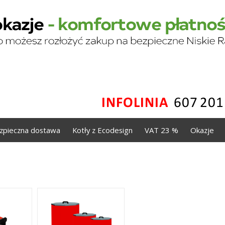
zpieczna dostawa
Kotły z Ecodesign
VAT 23 %
Okazje