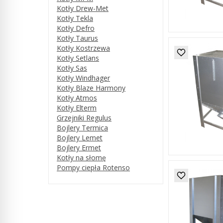
Kotły Drew-Met
Kotły Tekla
Kotły Defro
Kotły Taurus
Kotły Kostrzewa
Kotły Setlans
Kotły Sas
Kotły Windhager
Kotły Blaze Harmony
Kotły Atmos
Kotły Elterm
Grzejniki Regulus
Bojlery Termica
Bojlery Lemet
Bojlery Ermet
Kotły na słomę
Pompy ciepła Rotenso