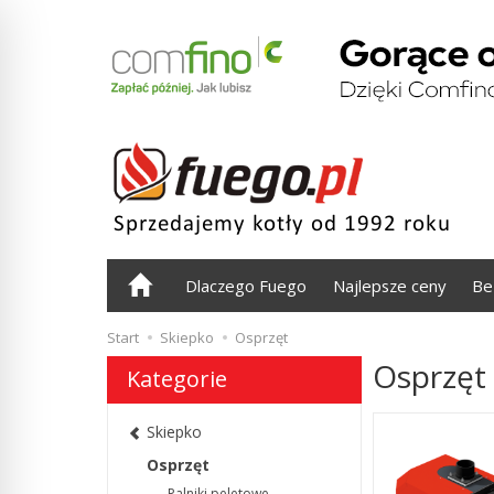
Dlaczego Fuego
Najlepsze ceny
Be
Start
Skiepko
Osprzęt
Osprzęt
Kategorie
Skiepko
Osprzęt
Palniki peletowe